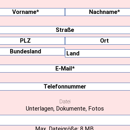
name
(erforderlich)
me
Nachname
ift
Ort
Bundesland
E-
Mail
(erforderlich)
Telefonnummer
Datei
Unterlagen, Dokumente, Fotos
Max. Dateigröße: 8 MB.