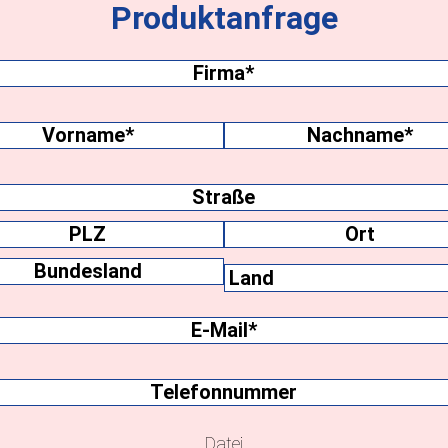
Produktanfrage
Firma
(erforderlich)
name
(erforderlich)
me
Nachname
ift
Ort
Bundesland
E-
Mail
(erforderlich)
Telefonnummer
Datei