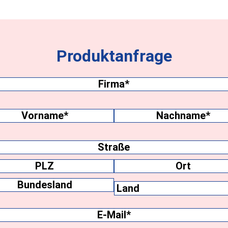
Produktanfrage
Firma
(erforderlich)
name
(erforderlich)
me
Nachname
ift
Ort
Bundesland
E-
Mail
(erforderlich)