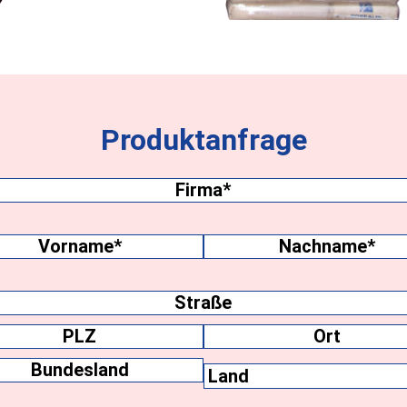
Produktanfrage
Firma
(erforderlich)
name
(erforderlich)
me
Nachname
ift
Ort
Bundesland