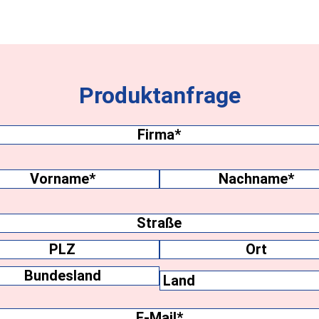
Produktanfrage
Firma
(erforderlich)
name
(erforderlich)
me
Nachname
ift
Ort
Bundesland
E-